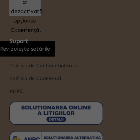
ai
dezactivată
opțiunea
Experiență.
Suport
Revizuiește setările
Termeni si Conditii
Politica de Confidentialitate
Politica de Cookie-uri
ANPC