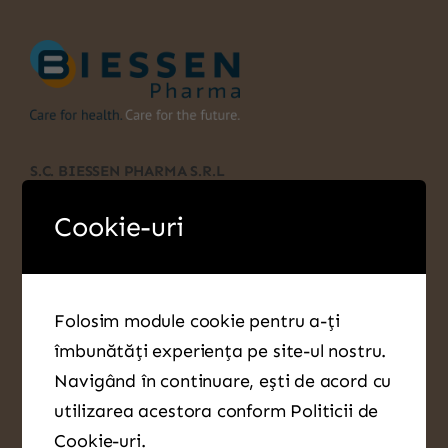
S.C. BIESSEN PHARMA S.R.L
CUI: 3939406
Cookie-uri
J40/11946/1993
B-dul Timișoara nr. 100G, et. 1, birou 7,
Sector 6, București
Folosim module cookie pentru a-ți
îmbunătăți experiența pe site-ul nostru.
Navigând în continuare, ești de acord cu
Biessen Pharma
utilizarea acestora conform Politicii de
Cookie-uri.
Acasa