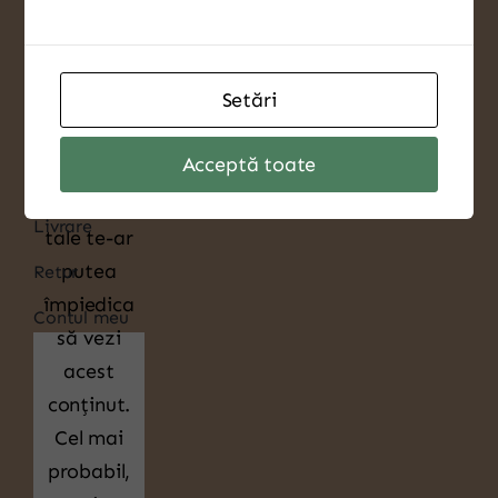
Despre Companie
Produse
Setări
Noutati
Acceptă toate
Contact
Setările
Livrare
tale te-ar
putea
Retur
împiedica
Contul meu
să vezi
acest
conținut.
Cel mai
probabil,