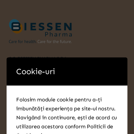
S.C. BIESSEN PHARMA S.R.L
Cookie-uri
CUI: 3939406
J40/11946/1993
B-dul Timișoara nr. 100G, et. 1, birou 7,
Sector 6, București
Folosim module cookie pentru a-ți
îmbunătăți experiența pe site-ul nostru.
Navigând în continuare, ești de acord cu
utilizarea acestora conform Politicii de
Biessen Pharma