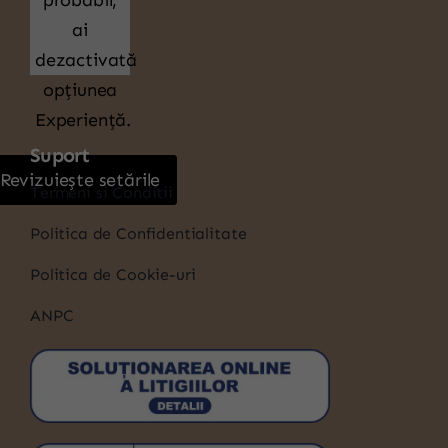
probabil,
ai
dezactivată
opțiunea
Experiență.
Suport
Revizuiește setările
Termeni si Conditii
Politica de Confidentialitate
Politica de Cookie-uri
ANPC