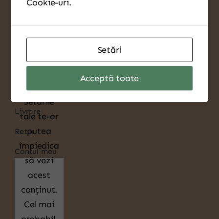
Cookie-uri.
Acasa
Despre Companie
Setări
Produse
Noutati
Acceptă toate
Contact
Setările
Livrare
tale te-ar
putea
Retur
împiedica
Contul meu
să vezi
acest
conținut.
Cel mai