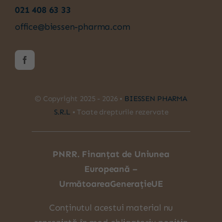
021 408 63 33
office@biessen-pharma.com
© Copyright 2025 - 2026 •
BIESSEN PHARMA
S.R.L
• Toate drepturile rezervate
PNRR. Finanțat de Uniunea
Europeană –
UrmătoareaGenerațieUE
Conținutul acestui material nu