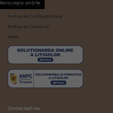
Revizuiește setările
Termeni si Conditii
Politica de Confidentialitate
Politica de Cookie-uri
ANPC
Contactati-ne