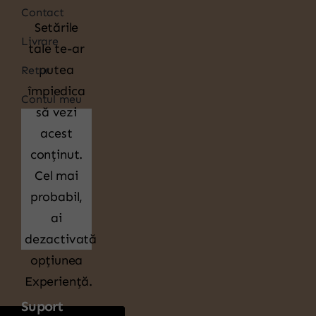
Contact
Setările
Livrare
tale te-ar
putea
Retur
împiedica
Contul meu
să vezi
acest
conținut.
Cel mai
probabil,
ai
dezactivată
opțiunea
Experiență.
Suport