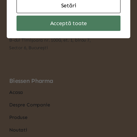
Setări
S.C. BIESSEN PHARMA S.R.L
CUI: 3939406
Acceptă toate
J40/11946/1993
B-dul Timișoara nr. 100G, et. 1, birou 7,
Sector 6, București
Biessen Pharma
Acasa
Despre Companie
Produse
Noutati